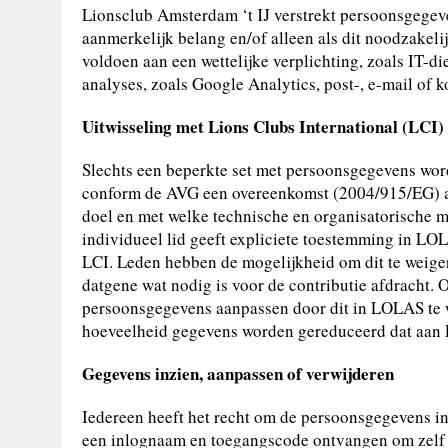
Lionsclub Amsterdam ‘t IJ verstrekt persoonsgegev
aanmerkelijk belang en/of alleen als dit noodzakeli
voldoen aan een wettelijke verplichting, zoals IT-di
analyses, zoals Google Analytics, post-, e-mail of k
Uitwisseling met Lions Clubs International (LCI)
Slechts een beperkte set met persoonsgegevens word
conform de AVG een overeenkomst (2004/915/EG) af
doel en met welke technische en organisatorische m
individueel lid geeft expliciete toestemming in L
LCI. Leden hebben de mogelijkheid om dit te weige
datgene wat nodig is voor de contributie afdracht. 
persoonsgegevens aanpassen door dit in LOLAS te wi
hoeveelheid gegevens worden gereduceerd dat aan L
Gegevens inzien, aanpassen of verwijderen
Iedereen heeft het recht om de persoonsgegevens in t
een inlognaam en toegangscode ontvangen om zelf i