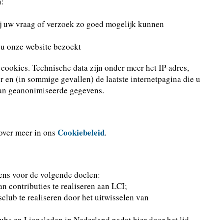
n:
wij uw vraag of verzoek zo goed mogelijk kunnen
 u onze website bezoekt
cookies. Technische data zijn onder meer het IP-adres,
r en (in sommige gevallen) de laatste internetpagina die u
van geanonimiseerde gegevens.
Cookiebeleid
over meer in ons
.
ens voor de volgende doelen:
n contributies te realiseren aan LCI;
club te realiseren door het uitwisselen van
bs en Lionsleden in Nederland nadat hier door het lid