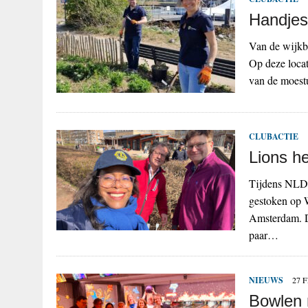
Handjes
Van de wijkbo
Op deze loca
van de moestu
CLUBACTIE
Lions he
Tijdens NLDo
gestoken op W
Amsterdam. D
paar…
NIEUWS
27 
Bowlen 