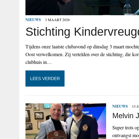
NIEUWS
3 MAART 2026
Stichting Kindervreug
Tijdens onze laatste clubavond op dinsdag 3 maart mochte
Oost verwelkomen. Zij vertelden over de stichting, die k
clubhuis in…
LEES VERDER
NIEUWS
13 
Melvin 
Super trots o
ontvangst mo