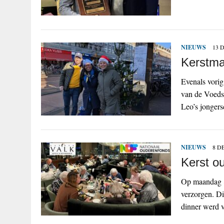
NIEUWS
13 
Kerstma
Evenals vorig
van de Voeds
Leo’s jongers
NIEUWS
8 D
Kerst o
Op maandag 8
verzorgen. D
dinner werd v