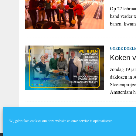
Op 27 februar
band verder t
banen, kwam 
GOEDE DOELE
Koken v
zondag 19 jan
daklozen in A
Stoelenproje
Amsterdam h
1
2
…
20
»
Wij gebruiken cookies om onze website en onze service te optimaliseren.