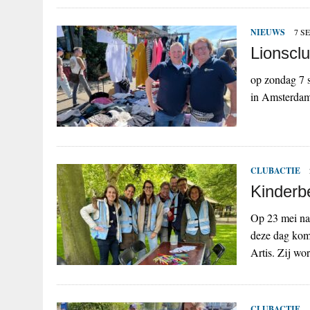
NIEUWS
7 S
Lionsclu
op zondag 7 s
in Amsterdam 
CLUBACTIE
Kinderb
Op 23 mei na
deze dag kome
Artis. Zij wo
CLUBACTIE