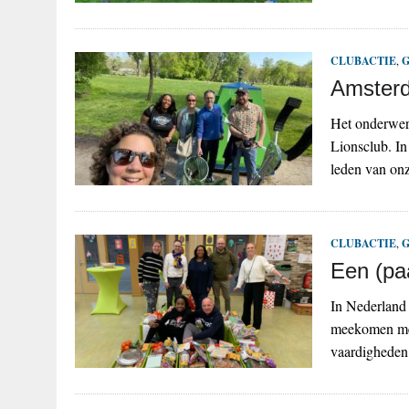
CLUBACTIE
,
G
Amsterd
Het onderwer
Lionsclub. In
leden van onz
CLUBACTIE
,
G
Een (paa
In Nederland 
meekomen met 
vaardigheden 