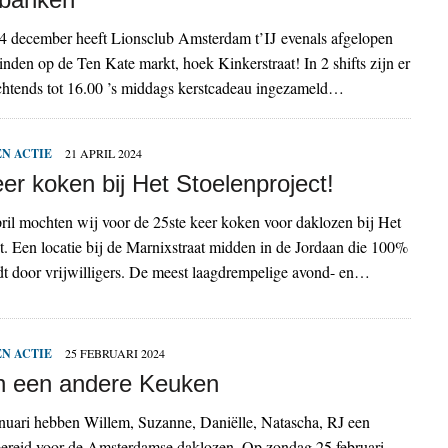
4 december heeft Lionsclub Amsterdam t’IJ evenals afgelopen
vinden op de Ten Kate markt, hoek Kinkerstraat! In 2 shifts zijn er
chtends tot 16.00 ’s middags kerstcadeau ingezameld…
N ACTIE
21 APRIL 2024
er koken bij Het Stoelenproject!
il mochten wij voor de 25ste keer koken voor daklozen bij Het
t. Een locatie bij de Marnixstraat midden in de Jordaan die 100%
t door vrijwilligers. De meest laagdrempelige avond- en…
N ACTIE
25 FEBRUARI 2024
n een andere Keuken
nuari hebben Willem, Suzanne, Daniëlle, Natascha, RJ een
 bereid voor de Amsterdamse daklozen. Op zondag 25 februari