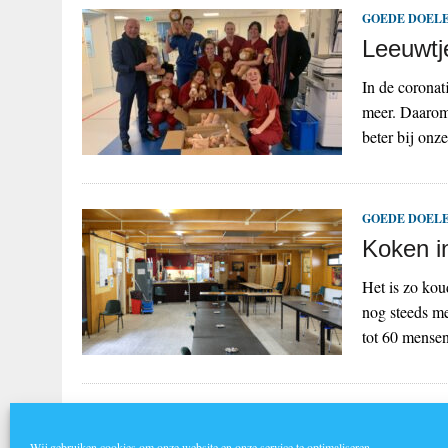
GOEDE DOELE
Leeuwtj
In de corona
meer. Daarom 
beter bij onz
GOEDE DOELE
Koken i
Het is zo kou
nog steeds me
tot 60 mense
1
2
…
5
»
Wij gebruiken cookies om onze website en onze service te optimaliseren.