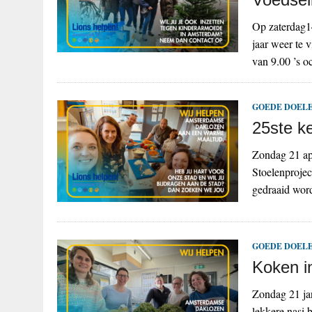
Op zaterdag1
jaar weer te 
van 9.00 ’s o
GOEDE DOELE
25ste ke
Zondag 21 apr
Stoelenprojec
gedraaid word
GOEDE DOELE
Koken i
Zondag 21 ja
lekkere nasi