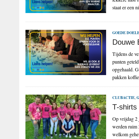
staat er een
GOEDE DOELE
Douwe E
Tijdens de v
punten getel
opgehaald. G
pakken koffi
CLUBACTIE
,
G
T-shirts
Op vrijdag 2 
werden ruim 
welkom gehet