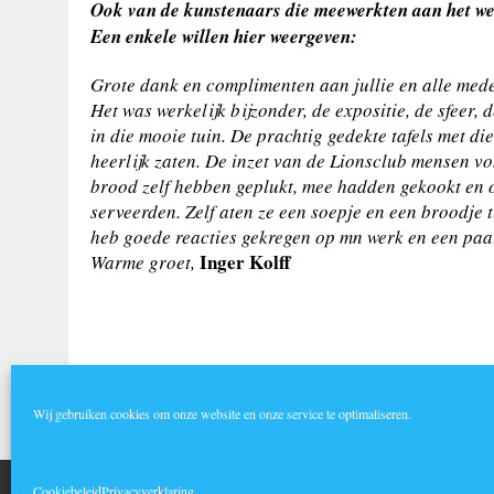
Ook van de kunstenaars die meewerkten aan het wels
Een enkele willen hier weergeven:
Grote dank en complimenten aan jullie en alle med
Het was werkelijk bijzonder, de expositie, de sfeer
in die mooie tuin. De prachtig gedekte tafels met d
heerlijk zaten. De inzet van de Lionsclub mensen vo
brood zelf hebben geplukt, mee hadden gekookt en on
serveerden. Zelf aten ze een soepje en een broodje 
heb goede reacties gekregen op mn werk en een paa
Inger Kolff
Warme groet,
Vorig bericht
Wij gebruiken cookies om onze website en onze service te optimaliseren.
AUTEURSRECHT 2026|MH NEWSDESK LITE DOOR
MH THEME
Cookiebeleid
Privacyverklaring