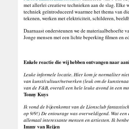
met allerlei creatieve technieken aan de slag. Elk
techniek geïntroduceerd waarmee het thema van die
tekenen, werken met elektriciteit, schilderen, beel
Daarnaast ondersteunen we de materiaalbehoefte v
Jonge mensen met een lichte beperking filmen en edi
Enkele reactie die wij hebben ontvangen naar aanl
Leuke informele locatie. Hier kom je normaliter niet 
van kunst/cultuur/netwerken (leuk om de kunstenaars
van de F&B, overall een hele leuke avond in een mo
Tonny Kuys
Ik vond de bijeenkomst van de Lionsclub fantastisch
op 9/9!) De entourage was overweldigend. Wat een 
allemaal interessante mensen en artiesten. Ik benb
Immy van Reijen