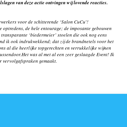
lagen van deze actie ontvingen wij lovende reacties.
ewerkers voor de schitterende ‘Salon CuCu’!
, de optredens, de hele entourage; de imposante gebouwen
ie transparante ‘biedermeier’ stoelen die ook nog eens
nd ik ook indrukwekkend; dat zij de brandnetels voor het
s al die heerlijke topgerechten en verrukkelijke wijnen
tussendoor.Het was al met al een zeer geslaagde Event! Ik
r vervolgafspraken gemaakt.
Volgend bericht
S