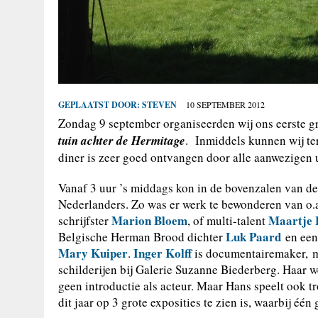
GEPLAATST DOOR:
STEVEN
10 SEPTEMBER 2012
Zondag 9 september organiseerden wij ons eerste g
tuin achter de Hermitage
. Inmiddels kunnen wij te
diner is zeer goed ontvangen door alle aanwezigen 
Vanaf 3 uur ’s middags kon in de bovenzalen van d
Nederlanders. Zo was er werk te bewonderen van o.
Marion Bloem
Maartje 
schrijfster
, of multi-talent
Luk Paard
Belgische Herman Brood dichter
en een
Mary Kuiper
Inger Kolff
.
is documentairemaker, ma
schilderijen bij Galerie Suzanne Biederberg. Haar
geen introductie als acteur. Maar Hans speelt ook tr
dit jaar op 3 grote exposities te zien is, waarbij é