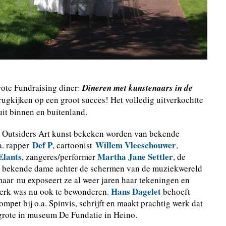
rote Fundraising diner:
Dineren met kunstenaars in de
rugkijken op een groot succes! Het volledig uitverkochtte
uit binnen en buitenland.
e Outsiders Art kunst bekeken worden van bekende
Def P
Willem Vleeschouwer
a. rapper
, cartoonist
,
Elants
Martha Jane Settler
, zangeres/performer
, de
 bekende dame achter de schermen van de muziekwereld
ar nu exposeert ze al weer jaren haar tekeningen en
Hans Dagelet
 werk was nu ook te bewonderen.
behoeft
ompet bij o.a. Spinvis, schrijft en maakt prachtig werk dat
én grote in museum De Fundatie in Heino.