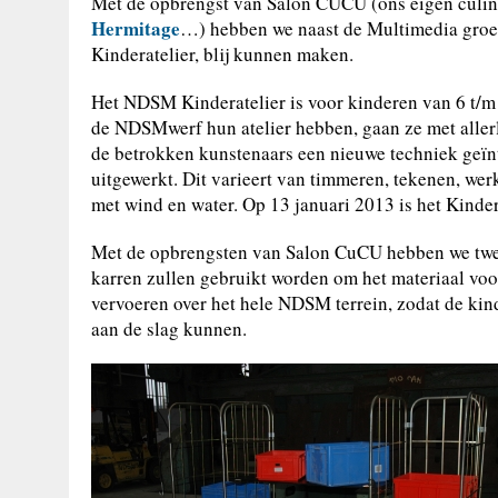
Met de opbrengst van Salon CUCU (ons eigen culin
Hermitage
…) hebben we naast de Multimedia gro
Kinderatelier, blij kunnen maken.
Het NDSM Kinderatelier is voor kinderen van 6 t/m
de NDSMwerf hun atelier hebben, gaan ze met allerl
de betrokken kunstenaars een nieuwe techniek geï
uitgewerkt. Dit varieert van timmeren, tekenen, wer
met wind en water. Op 13 januari 2013 is het Kinder
Met de opbrengsten van Salon CuCU hebben we twee
karren zullen gebruikt worden om het materiaal voo
vervoeren over het hele NDSM terrein, zodat de kind
aan de slag kunnen.