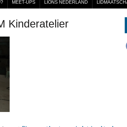
J?
MEET-UPS
LIONS NEDERLAND
LIDMAATSCH
 Kinderatelier