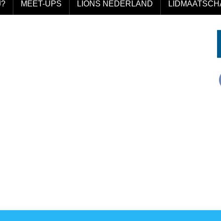
J?
MEET-UPS
LIONS NEDERLAND
LIDMAATSCH
Volgende afbeelding