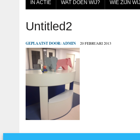
IN ACTIE
WAT DOEN WIJ?
WIE ZIJN WI
Untitled2
GEPLAATST DOOR:
ADMIN
20 FEBRUARI 2013
Vorige afbeelding