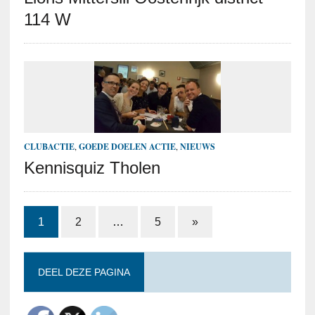
114 W
CLUBACTIE
,
GOEDE DOELEN ACTIE
,
NIEUWS
Kennisquiz Tholen
1
2
…
5
»
DEEL DEZE PAGINA