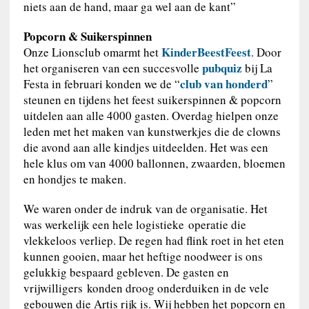
niets aan de hand, maar ga wel aan de kant”
Popcorn & Suikerspinnen
KinderBeestFeest
Onze Lionsclub omarmt het
. Door
pubquiz
het organiseren van een succesvolle
bij La
club van honderd
Festa in februari konden we de “
”
steunen en tijdens het feest suikerspinnen & popcorn
uitdelen aan alle 4000 gasten. Overdag hielpen onze
leden met het maken van kunstwerkjes die de clowns
die avond aan alle kindjes uitdeelden. Het was een
hele klus om van 4000 ballonnen, zwaarden, bloemen
en hondjes te maken.
We waren onder de indruk van de organisatie. Het
was werkelijk een hele logistieke operatie die
vlekkeloos verliep. De regen had flink roet in het eten
kunnen gooien, maar het heftige noodweer is ons
gelukkig bespaard gebleven. De gasten en
vrijwilligers konden droog onderduiken in de vele
gebouwen die Artis rijk is. Wij hebben het popcorn en