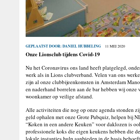
GEPLAATST DOOR:
DANIEL HUBBELING
11 MEI 2020
Onze Lionsclub tijdens Covid-19
Nu het Coronavirus ons land heeft platgelegd, onder
werk als in Lions clubverband. Velen van ons werken
zijn al onze clubbijeenkomsten in Amsterdam Manor 
en naderhand borrelen aan de bar hebben wij onze v
woonkamer op veilige afstand.
Alle activiteiten die nog op onze agenda stonden zij
geld ophalen met onze Grote Pubquiz, helpen bij NL 
“Koken in een andere Keuken” voor daklozen is ook
professionele koks die eigen keukens hebben die de
lokale instanties hulp aanbieden in de basis behoefte