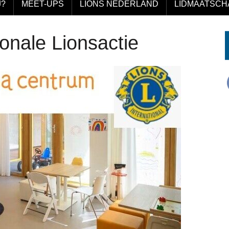
J?
MEET-UPS
LIONS NEDERLAND
LIDMAATSCH
onale Lionsactie