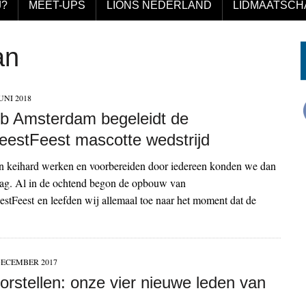
J?
MEET-UPS
LIONS NEDERLAND
LIDMAATSCH
an
UNI 2018
ub Amsterdam begeleidt de
eestFeest mascotte wedstrijd
 keihard werken en voorbereiden door iedereen konden we dan
slag. Al in de ochtend begon de opbouw van
stFeest en leefden wij allemaal toe naar het moment dat de
DECEMBER 2017
orstellen: onze vier nieuwe leden van