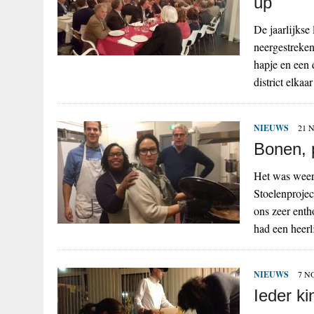
up
De jaarlijkse
neergestreken
hapje en een 
district elka
NIEUWS
21 
Bonen, 
Het was weer
Stoelenprojec
ons zeer enth
had een heer
NIEUWS
7 N
Ieder k