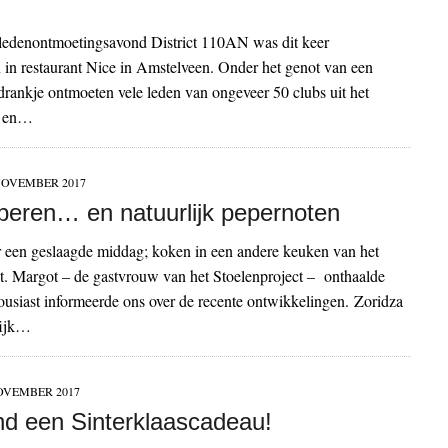
 ledenontmoetingsavond District 110AN was dit keer
 in restaurant Nice in Amstelveen. Onder het genot van een
drankje ontmoeten vele leden van ongeveer 50 clubs uit het
ar en…
NOVEMBER 2017
peren… en natuurlijk pepernoten
 een geslaagde middag; koken in een andere keuken van het
t. Margot – de gastvrouw van het Stoelenproject – onthaalde
ousiast informeerde ons over de recente ontwikkelingen. Zoridza
lijk…
OVEMBER 2017
ind een Sinterklaascadeau!