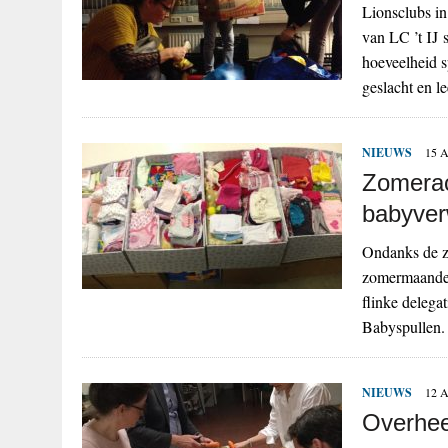
Lionsclubs i
van LC ’t IJ 
hoeveelheid 
geslacht en l
NIEUWS
15 
Zomeract
babyver
Ondanks de zo
zomermaanden
flinke delega
Babyspullen.
NIEUWS
12 
Overheer