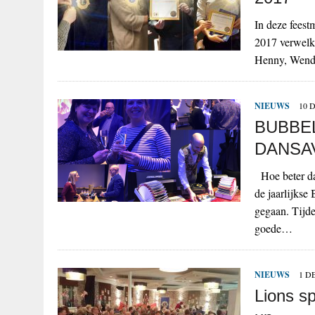
In deze feest
2017 verwelko
Henny, Wendy
NIEUWS
10 
BUBBE
DANSA
Hoe beter da
de jaarlijkse
gegaan. Tijde
goede…
NIEUWS
1 D
Lions s