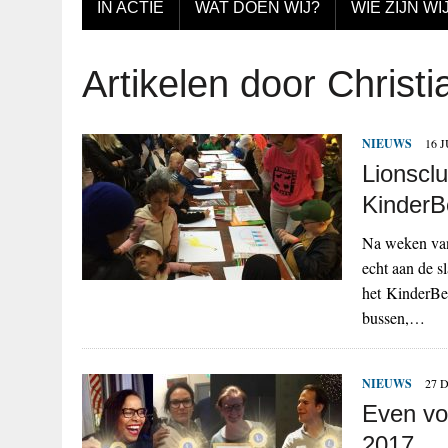
IN ACTIE
WAT DOEN WIJ?
WIE ZIJN WI
Artikelen door Christi
NIEUWS
16 J
Lionscl
KinderB
Na weken van
echt aan de 
het KinderBee
bussen,…
NIEUWS
27 
Even vo
2017