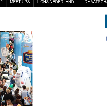
J?
MEET-UPS
LIONS NEDERLAND
LIDMAATSCH