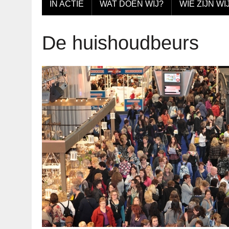
IN ACTIE
WAT DOEN WIJ?
WIE ZIJN WI
De huishoudbeurs