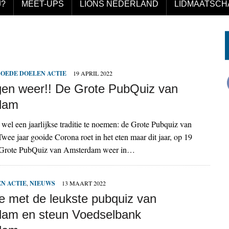
J?
MEET-UPS
LIONS NEDERLAND
LIDMAATSCH
OEDE DOELEN ACTIE
19 APRIL 2022
n weer!! De Grote PubQuiz van
dam
s wel een jaarlijkse traditie te noemen: de Grote Pubquiz van
ee jaar gooide Corona roet in het eten maar dit jaar, op 19
e Grote PubQuiz van Amsterdam weer in…
N ACTIE
,
NIEUWS
13 MAART 2022
 met de leukste pubquiz van
am en steun Voedselbank