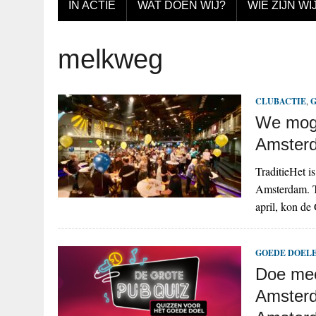
IN ACTIE
WAT DOEN WIJ?
WIE ZIJN WI
melkweg
CLUBACTIE
,
G
We moge
Amster
TraditieHet i
Amsterdam. Tw
april, kon d
GOEDE DOELE
Doe mee
Amsterd