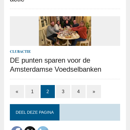
CLUBACTIE
DE punten sparen voor de
Amsterdamse Voedselbanken
«
1
2
3
4
»
DEEL DEZE PAGINA